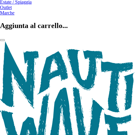
Estate / Spiaggia
Outlet
Marche
Aggiunta al carrello...