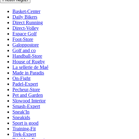
Basket-Center
Daily Bikers
Direct Running
Direct-Volley
Espace Golf
Foot-Store
Galoppostore
Golf and co
Handball-Store
House of Rugby
La sellerie de Maé
Made in Paradis
On-Fight
Padel-Expert
Pecheur-Store
Pet and Garden
Slowood Interior
Smash-Expert
Sneak'In
Sneakids
Sport is good
Training-Fit
Trek-Expert