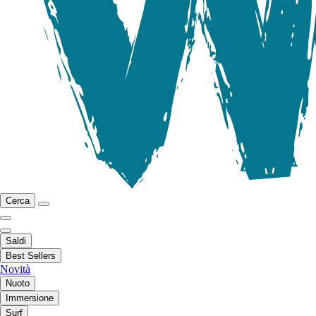
Cerca
Saldi
Best Sellers
Novità
Nuoto
Immersione
Surf