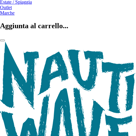
Estate / Spiaggia
Outlet
Marche
Aggiunta al carrello...