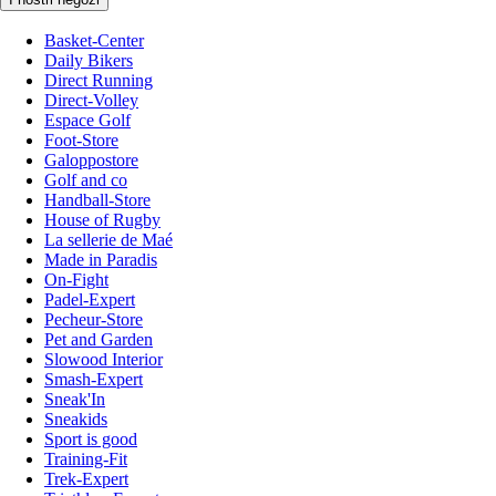
Basket-Center
Daily Bikers
Direct Running
Direct-Volley
Espace Golf
Foot-Store
Galoppostore
Golf and co
Handball-Store
House of Rugby
La sellerie de Maé
Made in Paradis
On-Fight
Padel-Expert
Pecheur-Store
Pet and Garden
Slowood Interior
Smash-Expert
Sneak'In
Sneakids
Sport is good
Training-Fit
Trek-Expert