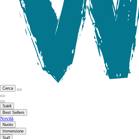
Cerca
Saldi
Best Sellers
Novità
Nuoto
Immersione
Surf