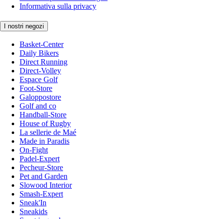
Informativa sulla privacy
I nostri negozi
Basket-Center
Daily Bikers
Direct Running
Direct-Volley
Espace Golf
Foot-Store
Galoppostore
Golf and co
Handball-Store
House of Rugby
La sellerie de Maé
Made in Paradis
On-Fight
Padel-Expert
Pecheur-Store
Pet and Garden
Slowood Interior
Smash-Expert
Sneak'In
Sneakids