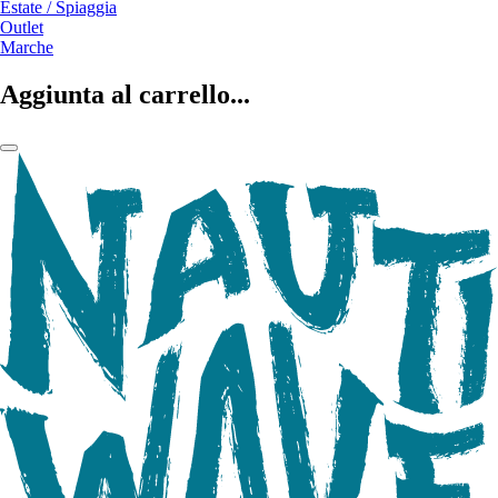
Estate / Spiaggia
Outlet
Marche
Aggiunta al carrello...