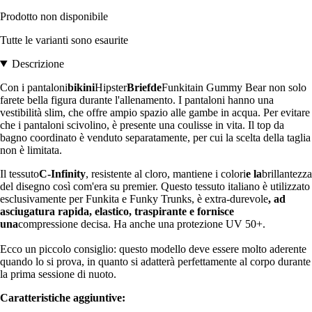
Prodotto non disponibile
Tutte le varianti sono esaurite
Descrizione
Con i pantaloni
bikini
Hipster
Briefde
Funkitain Gummy Bear non solo
farete bella figura durante l'allenamento. I pantaloni hanno una
vestibilità slim, che offre ampio spazio alle gambe in acqua. Per evitare
che i pantaloni scivolino, è presente una coulisse in vita. Il top da
bagno coordinato è venduto separatamente, per cui la scelta della taglia
non è limitata.
Il tessuto
C-Infinity
, resistente al cloro, mantiene i colori
e la
brillantezza
del disegno così com'era su premier. Questo tessuto italiano è utilizzato
esclusivamente per Funkita e Funky Trunks, è extra-durevole
, ad
asciugatura rapida, elastico, traspirante e fornisce
una
compressione decisa. Ha anche una protezione UV 50+.
Ecco un piccolo consiglio: questo modello deve essere molto aderente
quando lo si prova, in quanto si adatterà perfettamente al corpo durante
la prima sessione di nuoto.
Caratteristiche aggiuntive: