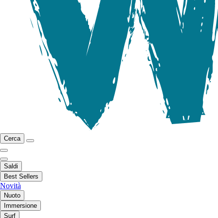
Cerca
Saldi
Best Sellers
Novità
Nuoto
Immersione
Surf