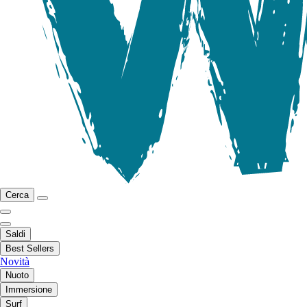
Cerca
Saldi
Best Sellers
Novità
Nuoto
Immersione
Surf