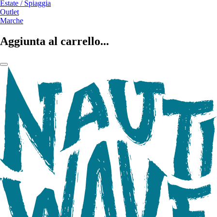
Estate / Spiaggia
Outlet
Marche
Aggiunta al carrello...