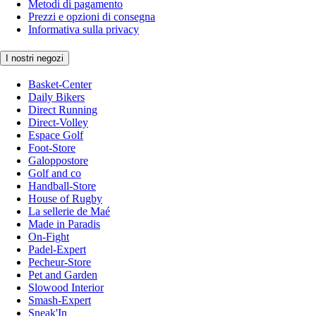
Metodi di pagamento
Prezzi e opzioni di consegna
Informativa sulla privacy
I nostri negozi
Basket-Center
Daily Bikers
Direct Running
Direct-Volley
Espace Golf
Foot-Store
Galoppostore
Golf and co
Handball-Store
House of Rugby
La sellerie de Maé
Made in Paradis
On-Fight
Padel-Expert
Pecheur-Store
Pet and Garden
Slowood Interior
Smash-Expert
Sneak'In