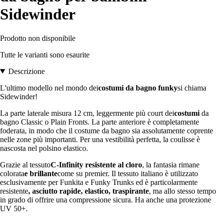
Sidewinder
Prodotto non disponibile
Tutte le varianti sono esaurite
Descrizione
L'ultimo modello nel mondo dei
costumi da bagno funky
si chiama
Sidewinder!
La parte laterale misura 12 cm, leggermente più court dei
costumi
da
bagno Classic o Plain Fronts. La parte anteriore è completamente
foderata, in modo che il costume da bagno sia assolutamente coprente
nelle zone più importanti. Per una vestibilità perfetta, la coulisse è
nascosta nel polsino elastico.
Grazie al tessuto
C-Infinity
resistente al cloro
, la fantasia rimane
colorata
e brillante
come su premier. Il tessuto italiano è utilizzato
esclusivamente per Funkita e Funky Trunks ed è particolarmente
resistente
, asciutto rapide, elastico, traspirante
, ma allo stesso tempo
in grado di offrire una compressione sicura. Ha anche una protezione
UV 50+.