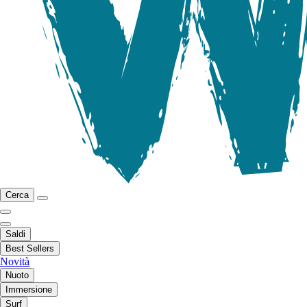
Cerca
Saldi
Best Sellers
Novità
Nuoto
Immersione
Surf