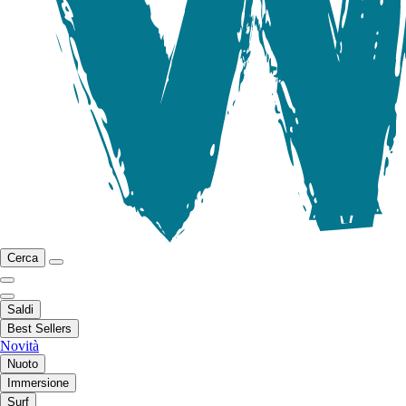
Cerca
Saldi
Best Sellers
Novità
Nuoto
Immersione
Surf