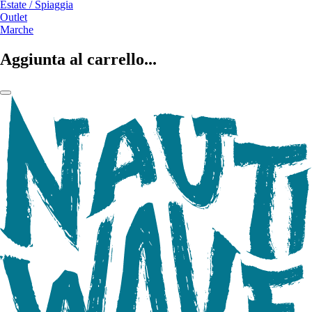
Estate / Spiaggia
Outlet
Marche
Aggiunta al carrello...