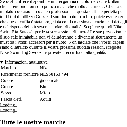
Swoosh cuffia è disponibile in una gamma di colori vivaci e brillanti,
che la rendono non solo pratica ma anche molto alla moda. Che siate
nuotatori occasionali o atleti professionisti, questa cuffia è perfetta per
tutti i tipi di utilizzo.Grazie al suo rinomato marchio, potete essere certi
che questa cuffia è stata progettata con la massima attenzione ai dettagli
e nel rispetto dei più severi standard di qualità. Scegliete quindi Nike
Swim Big Swoosh per le vostre sessioni di nuoto! Le sue prestazioni e
il suo stile inimitabile non vi deluderanno e diventerà sicuramente un
must tra i vostri accessori per il nuoto. Non lasciate che i vostri capelli
siano d'intralcio durante la vostra prossima nuotata session, scegliete
Nike Swim Big Swoosh e provate una cuffia di alta qualità.
Informazioni aggiuntive
Marchio
Nike
Riferimento fornitore
NESS8163-494
Colore
gioco reale
Colore
Blu
Sesso
Misto
Fascia d'età
Adulti
Loading...
Loading...
Tutte le nostre marche