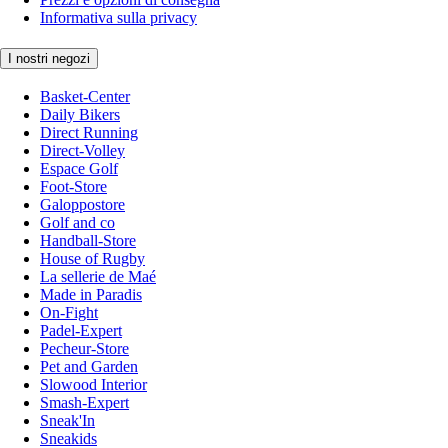
Informativa sulla privacy
I nostri negozi
Basket-Center
Daily Bikers
Direct Running
Direct-Volley
Espace Golf
Foot-Store
Galoppostore
Golf and co
Handball-Store
House of Rugby
La sellerie de Maé
Made in Paradis
On-Fight
Padel-Expert
Pecheur-Store
Pet and Garden
Slowood Interior
Smash-Expert
Sneak'In
Sneakids