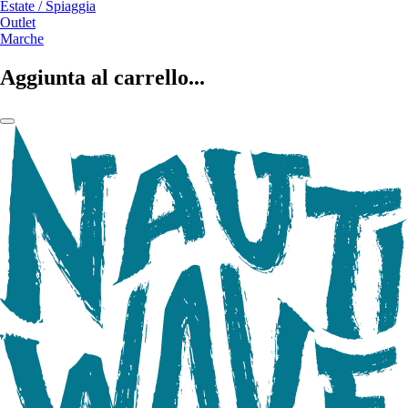
Estate / Spiaggia
Outlet
Marche
Aggiunta al carrello...