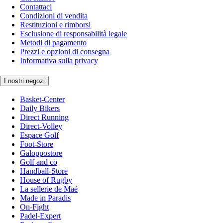
Contattaci
Condizioni di vendita
Restituzioni e rimborsi
Esclusione di responsabilità legale
Metodi di pagamento
Prezzi e opzioni di consegna
Informativa sulla privacy
I nostri negozi
Basket-Center
Daily Bikers
Direct Running
Direct-Volley
Espace Golf
Foot-Store
Galoppostore
Golf and co
Handball-Store
House of Rugby
La sellerie de Maé
Made in Paradis
On-Fight
Padel-Expert