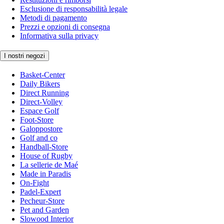
Esclusione di responsabilità legale
Metodi di pagamento
Prezzi e opzioni di consegna
Informativa sulla privacy
I nostri negozi
Basket-Center
Daily Bikers
Direct Running
Direct-Volley
Espace Golf
Foot-Store
Galoppostore
Golf and co
Handball-Store
House of Rugby
La sellerie de Maé
Made in Paradis
On-Fight
Padel-Expert
Pecheur-Store
Pet and Garden
Slowood Interior