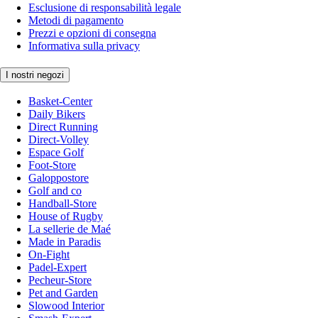
Esclusione di responsabilità legale
Metodi di pagamento
Prezzi e opzioni di consegna
Informativa sulla privacy
I nostri negozi
Basket-Center
Daily Bikers
Direct Running
Direct-Volley
Espace Golf
Foot-Store
Galoppostore
Golf and co
Handball-Store
House of Rugby
La sellerie de Maé
Made in Paradis
On-Fight
Padel-Expert
Pecheur-Store
Pet and Garden
Slowood Interior