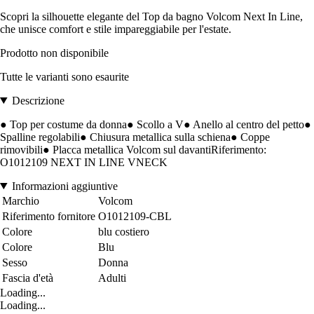
Scopri la silhouette elegante del Top da bagno Volcom Next In Line,
che unisce comfort e stile impareggiabile per l'estate.
Prodotto non disponibile
Tutte le varianti sono esaurite
Descrizione
● Top per costume da donna● Scollo a V● Anello al centro del petto●
Spalline regolabili● Chiusura metallica sulla schiena● Coppe
rimovibili● Placca metallica Volcom sul davantiRiferimento:
O1012109 NEXT IN LINE VNECK
Informazioni aggiuntive
Marchio
Volcom
Riferimento fornitore
O1012109-CBL
Colore
blu costiero
Colore
Blu
Sesso
Donna
Fascia d'età
Adulti
Loading...
Loading...