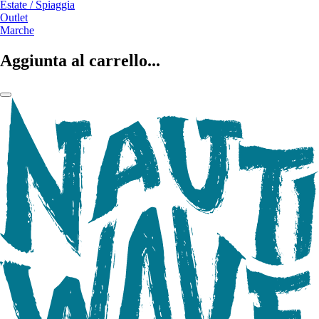
Estate / Spiaggia
Outlet
Marche
Aggiunta al carrello...