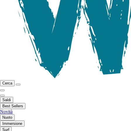
Cerca
Saldi
Best Sellers
Novità
Nuoto
Immersione
Surf