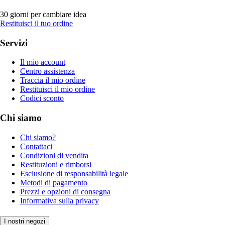
30 giorni per cambiare idea
Restituisci il tuo ordine
Servizi
Il mio account
Centro assistenza
Traccia il mio ordine
Restituisci il mio ordine
Codici sconto
Chi siamo
Chi siamo?
Contattaci
Condizioni di vendita
Restituzioni e rimborsi
Esclusione di responsabilità legale
Metodi di pagamento
Prezzi e opzioni di consegna
Informativa sulla privacy
I nostri negozi