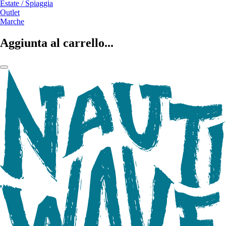
Estate / Spiaggia
Outlet
Marche
Aggiunta al carrello...