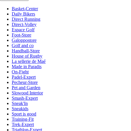
Basket-Center
Daily Bikers
Direct Running
Direct-Volley
Espace Golf
Foot-Store
Galoppostore
Golf and co
Handball-Store
House of Rugby
La sellerie de Maé
Made in Paradis
On-Fight
Padel-Expert
Pecheur-Store
Pet and Garden
Slowood Interior
Smash-Expert
Sneak'In
Sneakids
Sport is good
Training-Fit
Trek-Expert
Triathlon-Expert