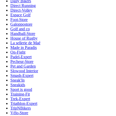
Daily Bikers
Direct Running
Direct-Volley
Espace Golf
Foot-Store
Galoppostore
Golf and co
Handball-Store
House of Rugby
La sellerie de Maé
Made in Paradis
On-Fight
Padel-Expert
Pecheur-Store
Pet and Garden
Slowood Interior
Smash-Expert
Sneak'In
Sneakids
Sport is good
Training-Fit
Trek-Expert
Triathlon-Expert
TripNBikers
Vélo-Store