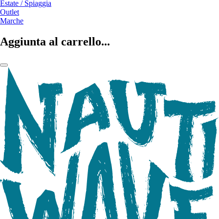
Estate / Spiaggia
Outlet
Marche
Aggiunta al carrello...