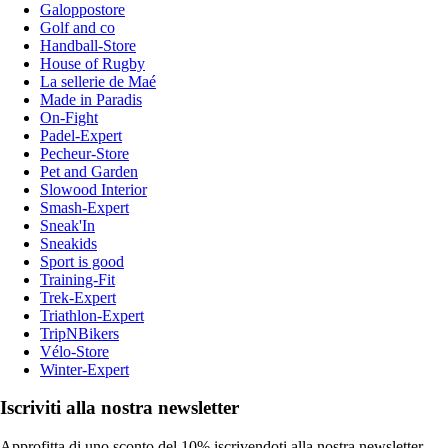
Galoppostore
Golf and co
Handball-Store
House of Rugby
La sellerie de Maé
Made in Paradis
On-Fight
Padel-Expert
Pecheur-Store
Pet and Garden
Slowood Interior
Smash-Expert
Sneak'In
Sneakids
Sport is good
Training-Fit
Trek-Expert
Triathlon-Expert
TripNBikers
Vélo-Store
Winter-Expert
Iscriviti alla nostra newsletter
Approfitta di uno sconto del 10% iscrivendoti alla nostra newsletter