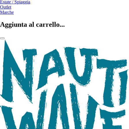
Estate / Spiaggia
Outlet
Marche
Aggiunta al carrello...