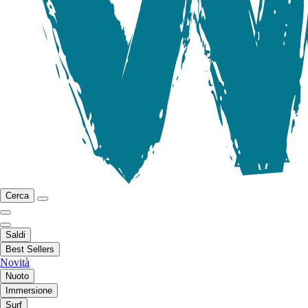
Cerca
Saldi
Best Sellers
Novità
Nuoto
Immersione
Surf