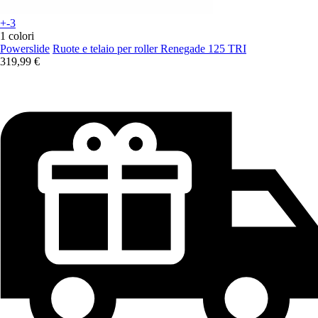
+-3
1 colori
Powerslide
Ruote e telaio per roller Renegade 125 TRI
319,99 €