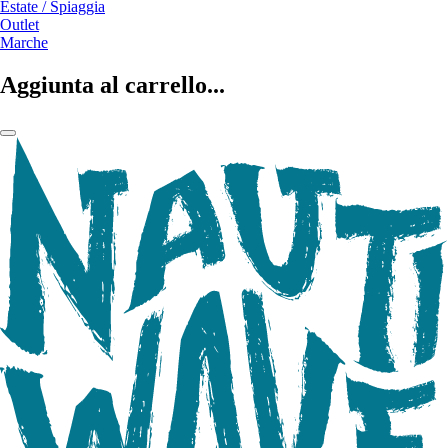
Estate / Spiaggia
Outlet
Marche
Aggiunta al carrello...