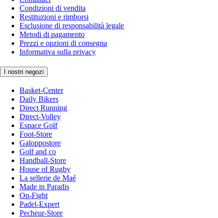
Condizioni di vendita
Restituzioni e rimborsi
Esclusione di responsabilità legale
Metodi di pagamento
Prezzi e opzioni di consegna
Informativa sulla privacy
I nostri negozi
Basket-Center
Daily Bikers
Direct Running
Direct-Volley
Espace Golf
Foot-Store
Galoppostore
Golf and co
Handball-Store
House of Rugby
La sellerie de Maé
Made in Paradis
On-Fight
Padel-Expert
Pecheur-Store