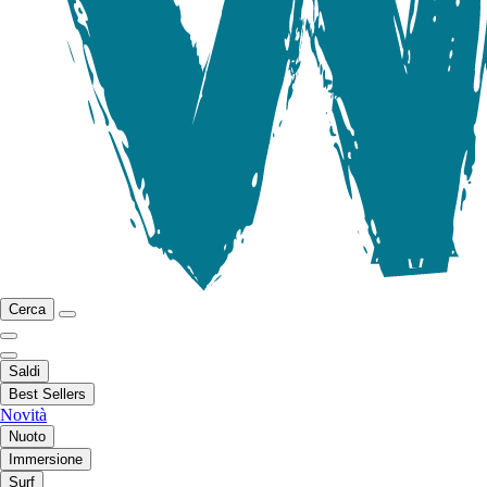
Cerca
Saldi
Best Sellers
Novità
Nuoto
Immersione
Surf