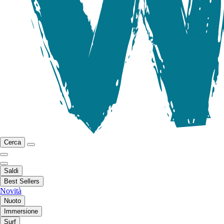
Cerca
Saldi
Best Sellers
Novità
Nuoto
Immersione
Surf