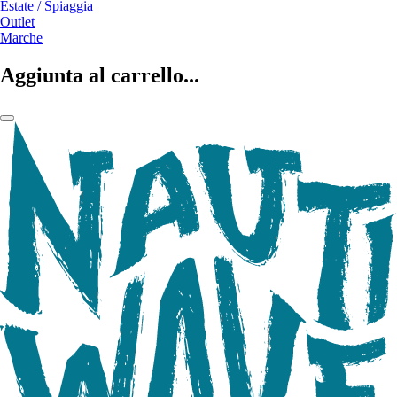
Estate / Spiaggia
Outlet
Marche
Aggiunta al carrello...