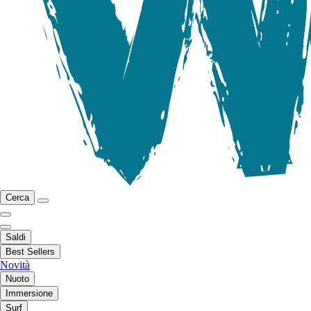
Cerca
Saldi
Best Sellers
Novità
Nuoto
Immersione
Surf