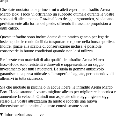
acqua.
Che siate nuotatori alle prime armi o atleti esperti, le infradito Arena
Marco Box+Hook vi offriranno un supporto ottimale durante le vostre
sessioni di allenamento. Grazie al loro design ergonomico, si adattano
perfettamente alla forma del piede, offrendo il massimo propulsion a
ogni calcio.
Queste infradito sono inoltre dotate di un pratico gancio per legarle
insieme, che le rende facili da trasportare e riporre nella borsa sportiva.
Inoltre, grazie alla scatola di conservazione inclusa, è possibile
conservarle in buone condizioni quando non le si utilizza.
Realizzate con materiali di alta qualità, le infradito Arena Marco
Box+Hook sono resistenti e durevoli e rappresentano un saggio
investimento per tutti i nuotatori. La suola in gomma antiscivolo
garantisce una presa ottimale sulle superfici bagnate, permettendovi di
allenarvi in tutta sicurezza.
Sia che nuotiate in piscina o in acque libere, le infradito Arena Marco
Box+Hook saranno il vostro migliore alleato per migliorare la tecnica e
aumentare la velocità. Quindi non aspettate oltre, aggiungetele oggi
stesso alla vostra attrezzatura da nuoto e scoprite una nuova
dimensione nella pratica di questo entusiasmante sport.
Informazioni aggiuntive