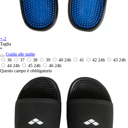
+-2
Taglia
*
Guida alle taglie
36
37
38
39
40
24h
41
42
24h
43
24h
44
24h
45
24h
46
24h
Questo campo è obbligatorio