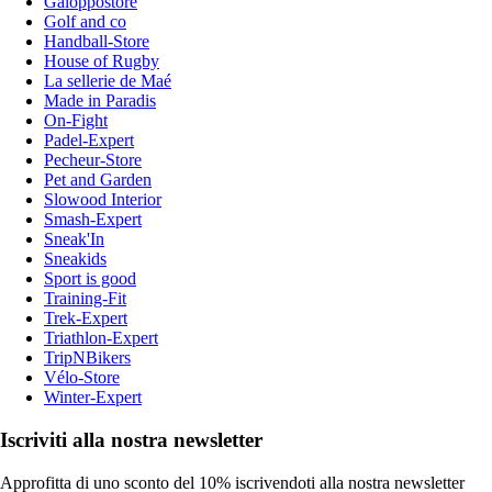
Galoppostore
Golf and co
Handball-Store
House of Rugby
La sellerie de Maé
Made in Paradis
On-Fight
Padel-Expert
Pecheur-Store
Pet and Garden
Slowood Interior
Smash-Expert
Sneak'In
Sneakids
Sport is good
Training-Fit
Trek-Expert
Triathlon-Expert
TripNBikers
Vélo-Store
Winter-Expert
Iscriviti alla nostra newsletter
Approfitta di uno sconto del 10% iscrivendoti alla nostra newsletter