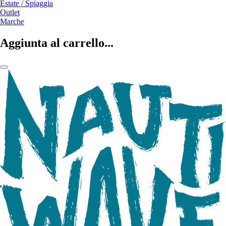
Estate / Spiaggia
Outlet
Marche
Aggiunta al carrello...