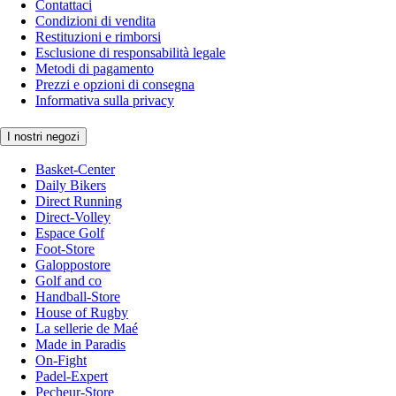
Contattaci
Condizioni di vendita
Restituzioni e rimborsi
Esclusione di responsabilità legale
Metodi di pagamento
Prezzi e opzioni di consegna
Informativa sulla privacy
I nostri negozi
Basket-Center
Daily Bikers
Direct Running
Direct-Volley
Espace Golf
Foot-Store
Galoppostore
Golf and co
Handball-Store
House of Rugby
La sellerie de Maé
Made in Paradis
On-Fight
Padel-Expert
Pecheur-Store