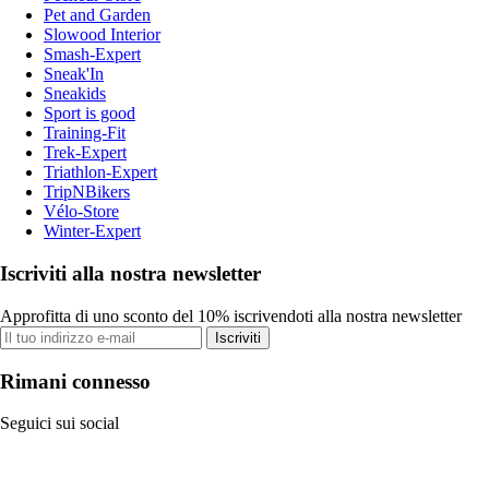
Pet and Garden
Slowood Interior
Smash-Expert
Sneak'In
Sneakids
Sport is good
Training-Fit
Trek-Expert
Triathlon-Expert
TripNBikers
Vélo-Store
Winter-Expert
Iscriviti alla nostra newsletter
Approfitta di uno sconto del 10% iscrivendoti alla nostra newsletter
Iscriviti
Rimani connesso
Seguici sui social