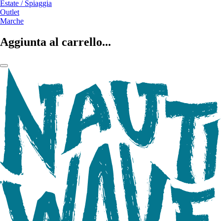
Estate / Spiaggia
Outlet
Marche
Aggiunta al carrello...