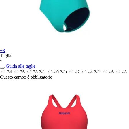
+8
Taglia
*
Guida alle taglie
34
36
38
24h
40
24h
42
44
24h
46
48
Questo campo è obbligatorio