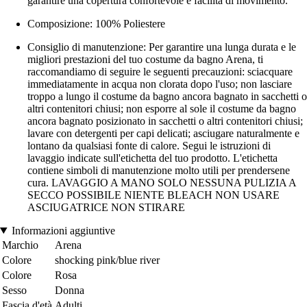
garantire una copertura confortevole e facilità di movimento.
Composizione: 100% Poliestere
Consiglio di manutenzione: Per garantire una lunga durata e le
migliori prestazioni del tuo costume da bagno Arena, ti
raccomandiamo di seguire le seguenti precauzioni: sciacquare
immediatamente in acqua non clorata dopo l'uso; non lasciare
troppo a lungo il costume da bagno ancora bagnato in sacchetti o
altri contenitori chiusi; non esporre al sole il costume da bagno
ancora bagnato posizionato in sacchetti o altri contenitori chiusi;
lavare con detergenti per capi delicati; asciugare naturalmente e
lontano da qualsiasi fonte di calore. Segui le istruzioni di
lavaggio indicate sull'etichetta del tuo prodotto. L'etichetta
contiene simboli di manutenzione molto utili per prendersene
cura. LAVAGGIO A MANO SOLO NESSUNA PULIZIA A
SECCO POSSIBILE NIENTE BLEACH NON USARE
ASCIUGATRICE NON STIRARE
Informazioni aggiuntive
Marchio
Arena
Colore
shocking pink/blue river
Colore
Rosa
Sesso
Donna
Fascia d'età
Adulti