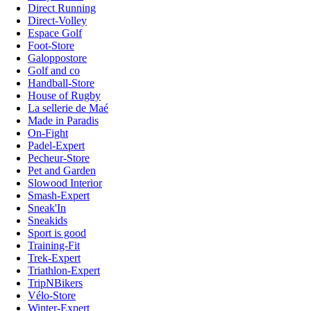
Direct Running
Direct-Volley
Espace Golf
Foot-Store
Galoppostore
Golf and co
Handball-Store
House of Rugby
La sellerie de Maé
Made in Paradis
On-Fight
Padel-Expert
Pecheur-Store
Pet and Garden
Slowood Interior
Smash-Expert
Sneak'In
Sneakids
Sport is good
Training-Fit
Trek-Expert
Triathlon-Expert
TripNBikers
Vélo-Store
Winter-Expert