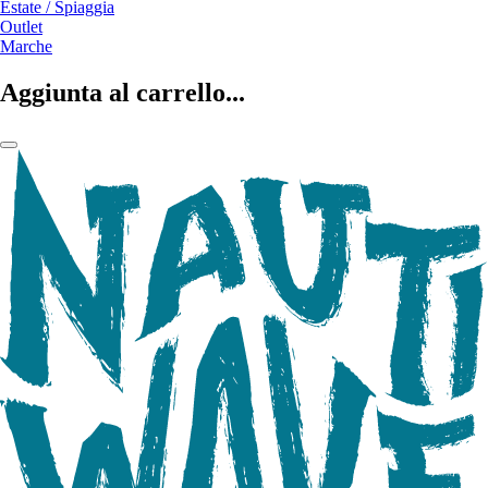
Estate / Spiaggia
Outlet
Marche
Aggiunta al carrello...