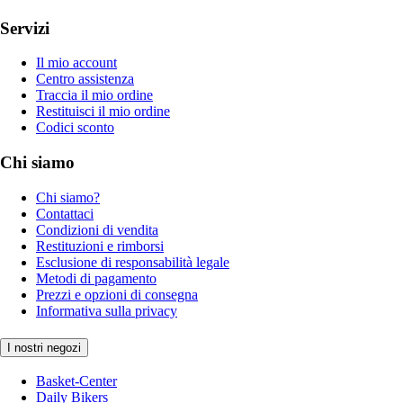
Servizi
Il mio account
Centro assistenza
Traccia il mio ordine
Restituisci il mio ordine
Codici sconto
Chi siamo
Chi siamo?
Contattaci
Condizioni di vendita
Restituzioni e rimborsi
Esclusione di responsabilità legale
Metodi di pagamento
Prezzi e opzioni di consegna
Informativa sulla privacy
I nostri negozi
Basket-Center
Daily Bikers