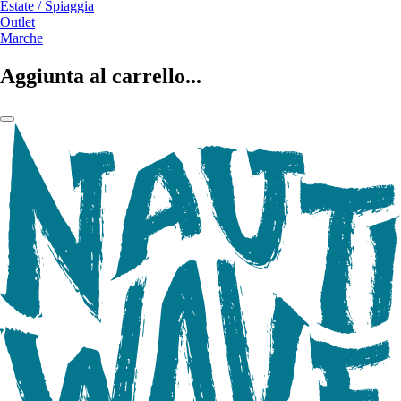
Estate / Spiaggia
Outlet
Marche
Aggiunta al carrello...