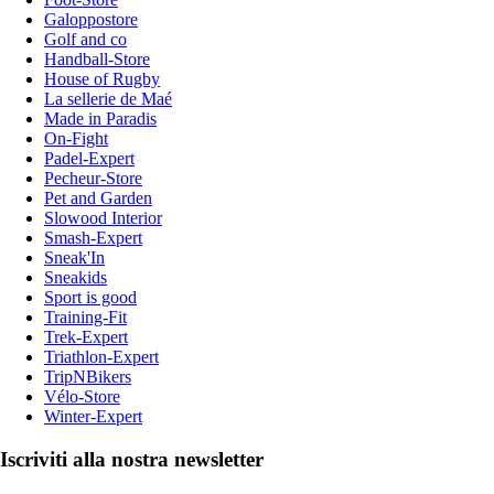
Galoppostore
Golf and co
Handball-Store
House of Rugby
La sellerie de Maé
Made in Paradis
On-Fight
Padel-Expert
Pecheur-Store
Pet and Garden
Slowood Interior
Smash-Expert
Sneak'In
Sneakids
Sport is good
Training-Fit
Trek-Expert
Triathlon-Expert
TripNBikers
Vélo-Store
Winter-Expert
Iscriviti alla nostra newsletter