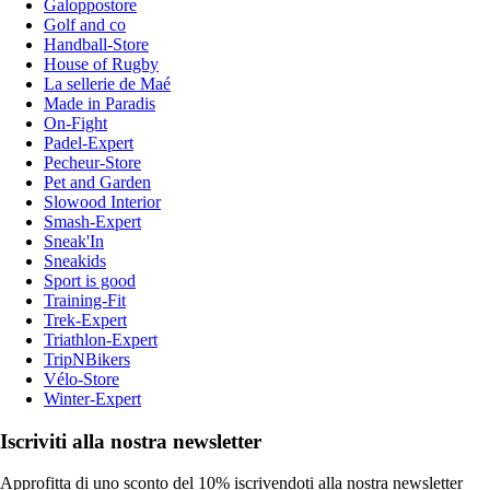
Galoppostore
Golf and co
Handball-Store
House of Rugby
La sellerie de Maé
Made in Paradis
On-Fight
Padel-Expert
Pecheur-Store
Pet and Garden
Slowood Interior
Smash-Expert
Sneak'In
Sneakids
Sport is good
Training-Fit
Trek-Expert
Triathlon-Expert
TripNBikers
Vélo-Store
Winter-Expert
Iscriviti alla nostra newsletter
Approfitta di uno sconto del 10% iscrivendoti alla nostra newsletter