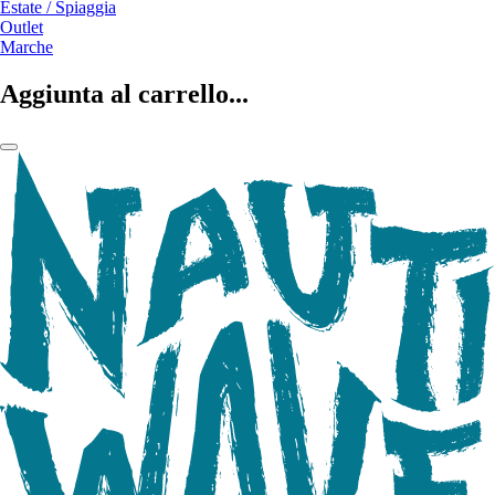
Estate / Spiaggia
Outlet
Marche
Aggiunta al carrello...