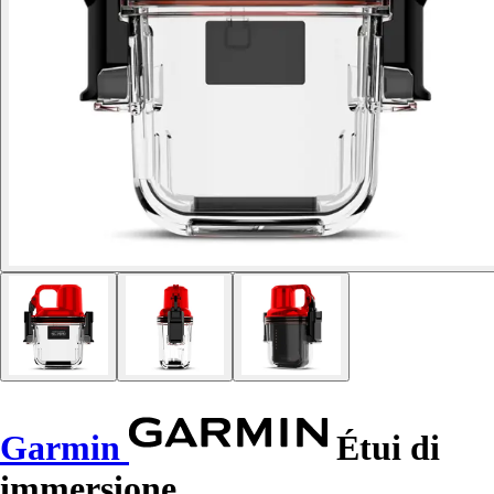
Garmin
Étui di
immersione