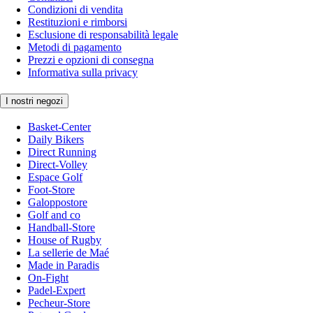
Condizioni di vendita
Restituzioni e rimborsi
Esclusione di responsabilità legale
Metodi di pagamento
Prezzi e opzioni di consegna
Informativa sulla privacy
I nostri negozi
Basket-Center
Daily Bikers
Direct Running
Direct-Volley
Espace Golf
Foot-Store
Galoppostore
Golf and co
Handball-Store
House of Rugby
La sellerie de Maé
Made in Paradis
On-Fight
Padel-Expert
Pecheur-Store