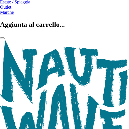
Estate / Spiaggia
Outlet
Marche
Aggiunta al carrello...