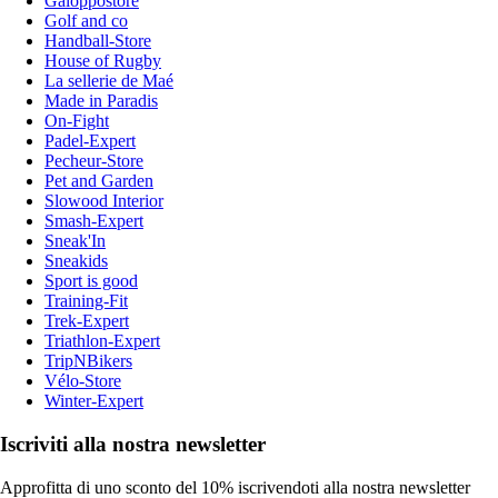
Galoppostore
Golf and co
Handball-Store
House of Rugby
La sellerie de Maé
Made in Paradis
On-Fight
Padel-Expert
Pecheur-Store
Pet and Garden
Slowood Interior
Smash-Expert
Sneak'In
Sneakids
Sport is good
Training-Fit
Trek-Expert
Triathlon-Expert
TripNBikers
Vélo-Store
Winter-Expert
Iscriviti alla nostra newsletter
Approfitta di uno sconto del 10% iscrivendoti alla nostra newsletter