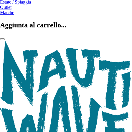
Estate / Spiaggia
Outlet
Marche
Aggiunta al carrello...