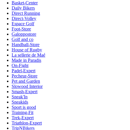
Basket-Center
Daily Bikers
Direct Running
Direct-Volley
Espace Golf
Foot-Store
Galoppostore
Golf and co
Handball-Store
House of Rugby
La sellerie de Maé
Made in Paradis
On-Fight
Padel-Expert
Pecheur-Store
Pet and Garden
Slowood Interior
Smash-Expert
Sneak'In
Sneakids
Sport is good
Training-Fit
Trek-Expert
Triathlon-Expert
TripNBikers