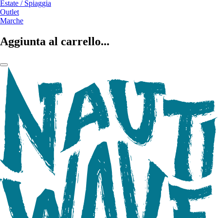
Estate / Spiaggia
Outlet
Marche
Aggiunta al carrello...