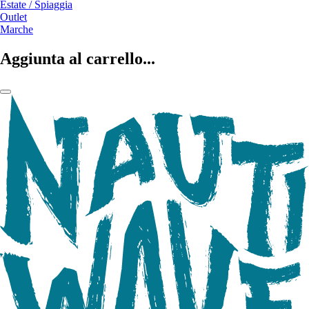
Estate / Spiaggia
Outlet
Marche
Aggiunta al carrello...