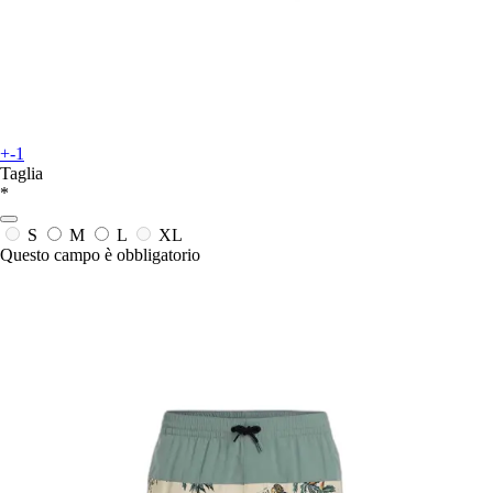
+-1
Taglia
*
S
M
L
XL
Questo campo è obbligatorio