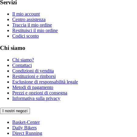
Servizi
Il mio account
Centro assistenza
Traccia il mio ordine
Restituisci il mio ordine
Codici sconto
Chi siamo
Chi siamo?
Contattaci
Condizioni di vendita
Restituzioni e rimborsi
Esclusione di responsabilità legale
Metodi di pagamento
Prezzi e opzioni di consegna
Informativa sulla privacy
I nostri negozi
Basket-Center
Daily Bikers
Direct Running