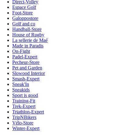
Direct-Volley
Espace Golf
Foot-Store
Galoppostore
Golf and co
Handball-Store
House of Rugby
La sellerie de Maé
Made in Paradis
On-Fight
Padel-Expert
Pecheur-Store
Pet and Garden
Slowood Interior
Smash-Expert
Sneak'In
Sneakids
Sport is good
Training-Fit
Trek-Expert
Triathlon-Expert
TripNBikers
Vélo-Store
Winter-Expert