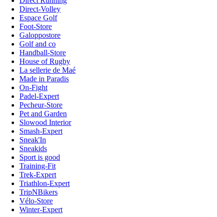
Direct Running
Direct-Volley
Espace Golf
Foot-Store
Galoppostore
Golf and co
Handball-Store
House of Rugby
La sellerie de Maé
Made in Paradis
On-Fight
Padel-Expert
Pecheur-Store
Pet and Garden
Slowood Interior
Smash-Expert
Sneak'In
Sneakids
Sport is good
Training-Fit
Trek-Expert
Triathlon-Expert
TripNBikers
Vélo-Store
Winter-Expert