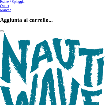
Estate / Spiaggia
Outlet
Marche
Aggiunta al carrello...