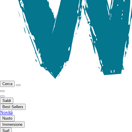
Cerca
Saldi
Best Sellers
Novità
Nuoto
Immersione
Surf