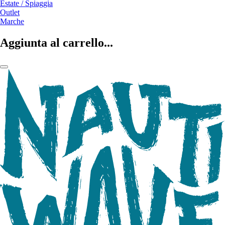
Estate / Spiaggia
Outlet
Marche
Aggiunta al carrello...