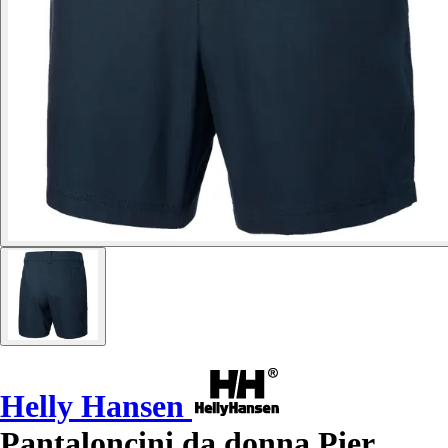
Helly Hansen
Pantaloncini da donna Pier