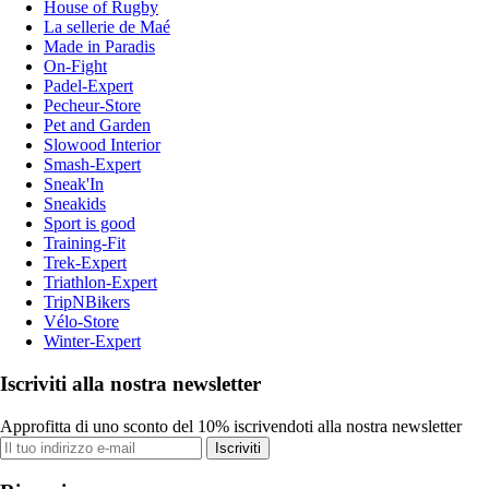
House of Rugby
La sellerie de Maé
Made in Paradis
On-Fight
Padel-Expert
Pecheur-Store
Pet and Garden
Slowood Interior
Smash-Expert
Sneak'In
Sneakids
Sport is good
Training-Fit
Trek-Expert
Triathlon-Expert
TripNBikers
Vélo-Store
Winter-Expert
Iscriviti alla nostra newsletter
Approfitta di uno sconto del 10% iscrivendoti alla nostra newsletter
Iscriviti