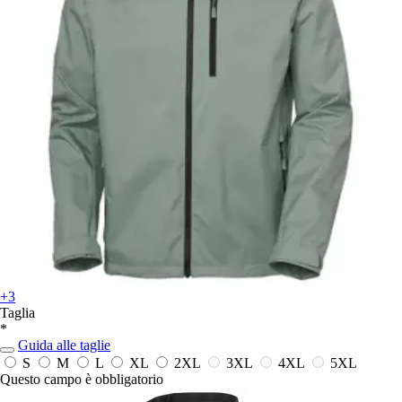
+3
Taglia
*
Guida alle taglie
S
M
L
XL
2XL
3XL
4XL
5XL
Questo campo è obbligatorio