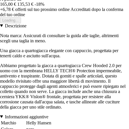
165,00 €
135,53 €
-18%
+6,78 €
offerti sul tuo prossimo ordine
Accreditati dopo la conferma
del tuo ordine
Loading...
Descrizione
Nota marca: Assicurati di consultare la guida alle taglie, altrimenti
scegli una taglia in meno.
Una giacca a quartogiacca elegante con cappuccio, progettata per
tenerti caldo e asciutto sull'acqua.
Abbiamo progettato la giacca a quartogiacca Crew Hooded 2.0 per
uomo con la membrana HELLY TECH® Protection impermeabile,
antivento e traspirante. Dotata di gomiti e spalle articolati, questo
modello rivisitato offre una maggiore libertà di movimento. Il
cappuccio protegge dagli agenti atmosferici e può essere ripiegato nel
colletto quando non serve. La giacca include anche una chiusura a
cerniera YKK® Vislon® frontale, progettata per resistere alla
corrosione causata dall'acqua salata, e tasche allineate alle cuciture
della giacca per uno stile ordinato.
Informazioni aggiuntive
Marchio
Helly Hansen