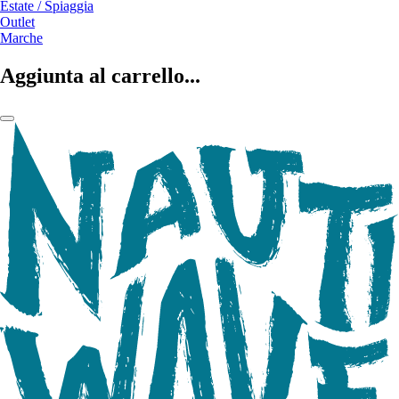
Estate / Spiaggia
Outlet
Marche
Aggiunta al carrello...