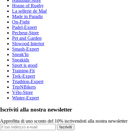
Handball-Store
House of Rugby
La sellerie de Maé
Made in Paradis
On-Fight
Padel-Expert
Pecheur-Store
Pet and Garden
Slowood Interior
Smash-Expert
Sneak'In
Sneakids
Sport is good
Training-Fit
Trek-Expert
Triathlon-Expert
TripNBikers
Vélo-Store
Winter-Expert
Iscriviti alla nostra newsletter
Approfitta di uno sconto del 10% iscrivendoti alla nostra newsletter
Iscriviti