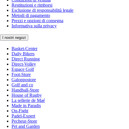
Restituzioni e rimborsi
Esclusione di responsabilità legale
Metodi di pagamento
Prezzi e opzioni di consegna
Informativa sulla privacy
I nostri negozi
Basket-Center
Daily Bikers
Direct Running
Direct-Volley
Espace Golf
Foot-Store
Galoppostore
Golf and co
Handball-Store
House of Rugby
La sellerie de Maé
Made in Paradis
On-Fight
Padel-Expert
Pecheur-Store
Pet and Garden