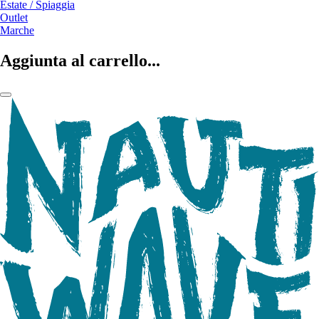
Estate / Spiaggia
Outlet
Marche
Aggiunta al carrello...