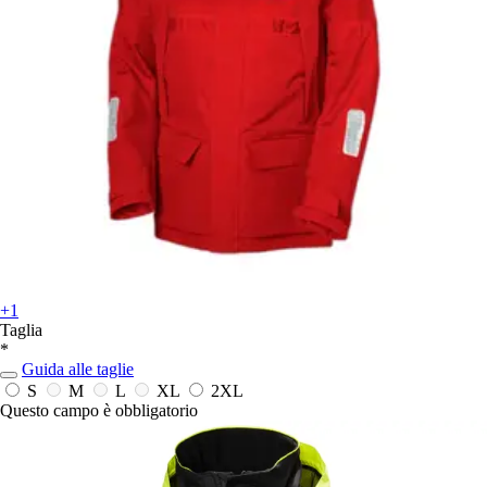
+1
Taglia
*
Guida alle taglie
S
M
L
XL
2XL
Questo campo è obbligatorio