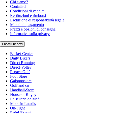
Chi siamo?
Contattaci
Condizioni di vendita
Restituzioni e rimborsi
Esclusione di responsabilità legale
Metodi di pagamento
Prezzi e opzioni di consegna
Informativa sulla privacy
I nostri negozi
Basket-Center
Daily Bikers
Direct Running
Direct-Volley
Espace Golf
Foot-Store
Galoppostore
Golf and co
Handball-Store
House of Rugby
La sellerie de Maé
Made in Paradis
On-Fight
Padel-Expert