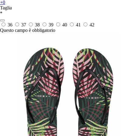
+0
Taglia
*
36
37
38
39
40
41
42
Questo campo è obbligatorio