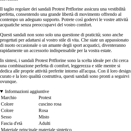
Il taglio regolare dei sandali Protest Prtflorine assicura una vestibilità
perfetta, consentendo una grande libertà di movimento offrendo al
contempo un adeguato supporto. Potrete così godervi le vostre attività
acquatiche senza preoccuparvi del vostro comfort.
Questi sandali non sono solo una questione di praticità; sono anche
progettati per adattarsi al vostro stile di vita. Che siate un appassionato
di nuoto occasionale o un amante degli sport acquatici, diventeranno
rapidamente un accessorio indispensabile per la vostra estate.
In sintesi, i sandali Protest Prtflorine sono la scelta ideale per chi cerca
una combinazione perfetta di comfort, leggerezza e stile mentre si
dedica alle proprie attività preferite intorno all'acqua. Con il loro design
curato e la loro qualità costruttiva, questi sandali sono pronti a seguirvi
ovunque.
Informazioni aggiuntive
Marchio
Protest
Colore
cuscino rosa
Colore
Rosa
Sesso
Misto
Fascia d'età
Adulti
Materiale principale
materiale sintetico