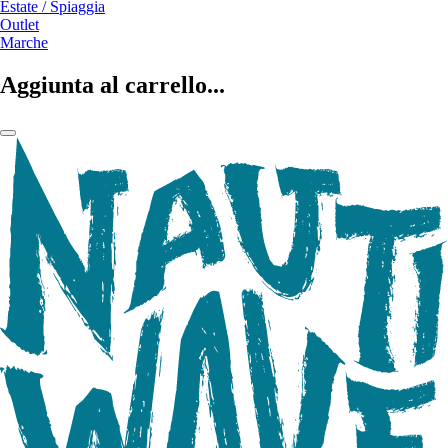
Estate / Spiaggia
Outlet
Marche
Aggiunta al carrello...