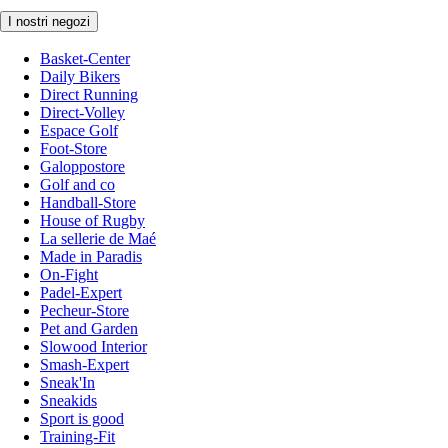
I nostri negozi
Basket-Center
Daily Bikers
Direct Running
Direct-Volley
Espace Golf
Foot-Store
Galoppostore
Golf and co
Handball-Store
House of Rugby
La sellerie de Maé
Made in Paradis
On-Fight
Padel-Expert
Pecheur-Store
Pet and Garden
Slowood Interior
Smash-Expert
Sneak'In
Sneakids
Sport is good
Training-Fit