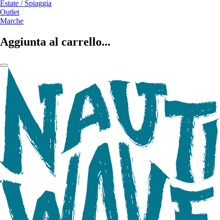
Estate / Spiaggia
Outlet
Marche
Aggiunta al carrello...