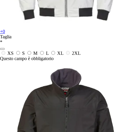
+0
Taglia
*
XS
S
M
L
XL
2XL
Questo campo è obbligatorio