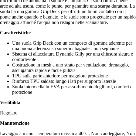
microfibra che allontana il sudore e l'umidità. Ci sono rinforzi nelle
aree ad alta usura, come le punte, per garantire una scarpa duratura. La
suola ha una gomma GripDeck per offrirti un buon contatto con il
ponte anche quando è bagnato, e le suole sono progettate per un rapido
drenaggio affinché l'acqua non ristagni nelle scanalature.
Caratteristiche
Una suola Grip Deck con un composto di gomma aderente per
una buona aderenza su superfici bagnate - non segnante
Sistema di allacciatura Dynamic Gilly per una chiusura sicura e
confortevole
Costruzione in mesh a uno strato per ventilazione, drenaggio,
asciugatura rapida e facile pulizia
TPU sulla parte anteriore per maggiore protezione
Rinforzo TPU saldato lungo i lati per supporto laterale
Suola intermedia in EVA per assorbimento degli urti, comfort e
protezione
Vestibilità
Regolare
Manutenzione
Lavaggio a mano - temperatura massima 40°C, Non candeggiare, Non