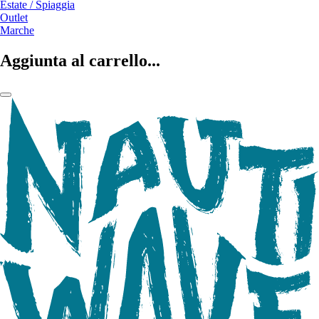
Estate / Spiaggia
Outlet
Marche
Aggiunta al carrello...