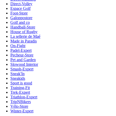
Direct-Volley
Espace Golf
Foot-Store
Galoppostore
Golf and co
Handball-Store
House of Rugby
La sellerie de Maé
Made in Paradis
On-Fight
Padel-Expert
Pecheur-Store
Pet and Garden
Slowood Interior
Smash-Expert
Sneak'In
Sneakids
Sport is good
Training-Fit
Trek-Expert
Triathlon-Expert
TripNBikers
Vélo-Store
Winter-Expert