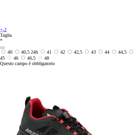
+-2
Taglia
*
40
40,5
24h
41
42
42,5
43
44
44,5
45
46
46,5
48
Questo campo è obbligatorio