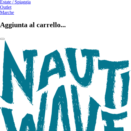
Estate / Spiaggia
Outlet
Marche
Aggiunta al carrello...