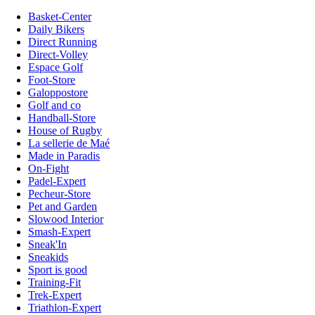
Basket-Center
Daily Bikers
Direct Running
Direct-Volley
Espace Golf
Foot-Store
Galoppostore
Golf and co
Handball-Store
House of Rugby
La sellerie de Maé
Made in Paradis
On-Fight
Padel-Expert
Pecheur-Store
Pet and Garden
Slowood Interior
Smash-Expert
Sneak'In
Sneakids
Sport is good
Training-Fit
Trek-Expert
Triathlon-Expert