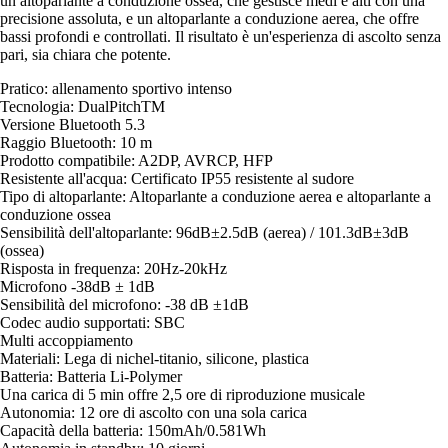
un altoparlante a conduzione ossea, che gestisce medi e alti con una
precisione assoluta, e un altoparlante a conduzione aerea, che offre
bassi profondi e controllati. Il risultato è un'esperienza di ascolto senza
pari, sia chiara che potente.
Pratico: allenamento sportivo intenso
Tecnologia: DualPitchTM
Versione Bluetooth 5.3
Raggio Bluetooth: 10 m
Prodotto compatibile: A2DP, AVRCP, HFP
Resistente all'acqua: Certificato IP55 resistente al sudore
Tipo di altoparlante: Altoparlante a conduzione aerea e altoparlante a
conduzione ossea
Sensibilità dell'altoparlante: 96dB±2.5dB (aerea) / 101.3dB±3dB
(ossea)
Risposta in frequenza: 20Hz-20kHz
Microfono -38dB ± 1dB
Sensibilità del microfono: -38 dB ±1dB
Codec audio supportati: SBC
Multi accoppiamento
Materiali: Lega di nichel-titanio, silicone, plastica
Batteria: Batteria Li-Polymer
Una carica di 5 min offre 2,5 ore di riproduzione musicale
Autonomia: 12 ore di ascolto con una sola carica
Capacità della batteria: 150mAh/0.581Wh