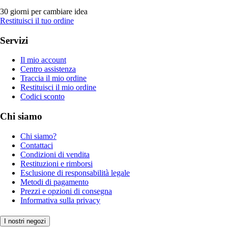
30 giorni per cambiare idea
Restituisci il tuo ordine
Servizi
Il mio account
Centro assistenza
Traccia il mio ordine
Restituisci il mio ordine
Codici sconto
Chi siamo
Chi siamo?
Contattaci
Condizioni di vendita
Restituzioni e rimborsi
Esclusione di responsabilità legale
Metodi di pagamento
Prezzi e opzioni di consegna
Informativa sulla privacy
I nostri negozi