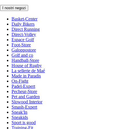
I nostri negozi
Basket-Center
Daily Bikers
Direct Running
Direct-Volley
Espace Golf
Foot-Store
Galoppostore
Golf and co
Handball-Store
House of Rugby
La sellerie de Maé
Made in Paradis
On-Fight
Padel-Expert
Pecheur-Store
Pet and Garden
Slowood Interior
Smash-Expert
Sneak'In
Sneakids
Sport is good
Training-Fit