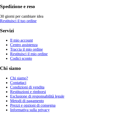
Spedizione e reso
30 giorni per cambiare idea
Restituisci il tuo ordine
Servizi
Il mio account
Centro assistenza
Traccia il mio ordine
Restituisci il mio ordine
Codici sconto
Chi siamo
Chi siamo?
Contattaci
Condizioni di vendita
Restituzioni e rimborsi
Esclusione di responsabilità legale
Metodi di pagamento
Prezzi e opzioni di consegna
Informativa sulla privacy