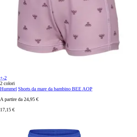
+-2
2 colori
Hummel
Shorts da mare da bambino BEE AOP
A partire da
24,95 €
17,15 €