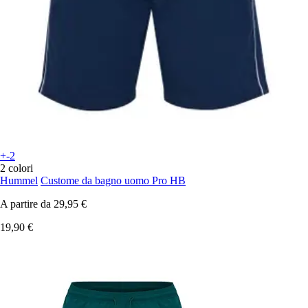
+-2
2 colori
Hummel
Custome da bagno uomo Pro HB
A partire da
29,95 €
19,90 €