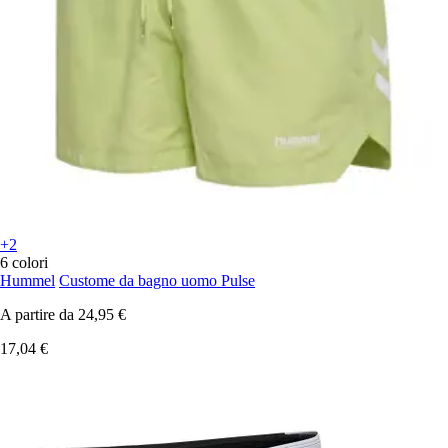
+2
6 colori
Hummel
Custome da bagno uomo Pulse
A partire da
24,95 €
17,04 €