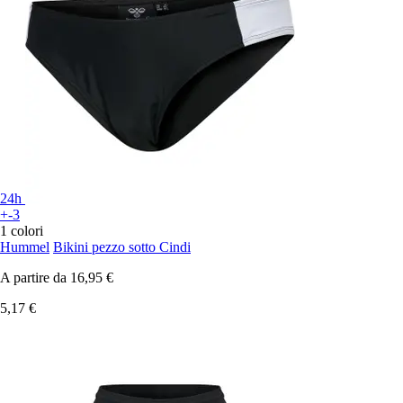
24h
+-3
1 colori
Hummel
Bikini pezzo sotto Cindi
A partire da
16,95 €
5,17 €