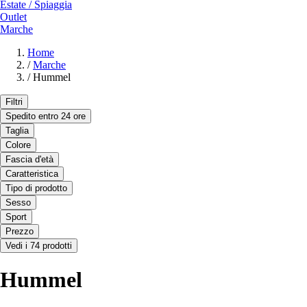
Estate / Spiaggia
Outlet
Marche
Home
/
Marche
/
Hummel
Filtri
Spedito entro 24 ore
Taglia
Colore
Fascia d'età
Caratteristica
Tipo di prodotto
Sesso
Sport
Prezzo
Vedi i 74 prodotti
Hummel