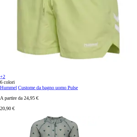
+2
6 colori
Hummel
Custome da bagno uomo Pulse
A partire da
24,95 €
20,90 €