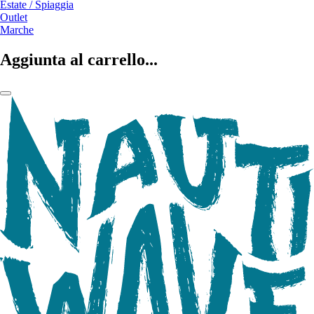
Estate / Spiaggia
Outlet
Marche
Aggiunta al carrello...