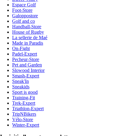
Espace Golf
Foot-Store
Galoppostore
Golf and co
Handball-Store
House of Rugby
La sellerie de Maé
Made in Paradis
On-Fight
Padel-Expert
Pecheur-Store
Pet and Garden
Slowood Interior
Smash-Expert
Sneak'In
Sneakids
Sport is good
Training-Fit
Trek-Expert
Triathlon-Expert
TripNBikers
Vélo-Store
Winter-Expert