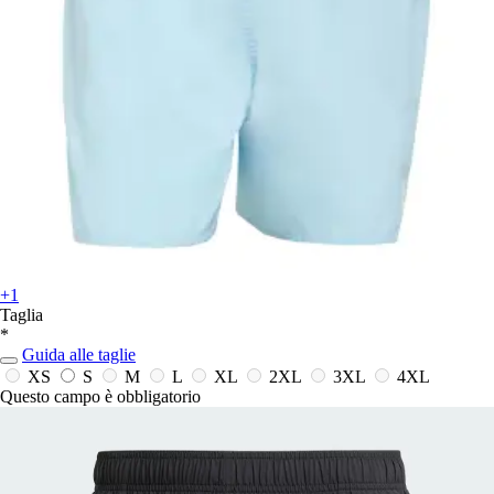
+1
Taglia
*
Guida alle taglie
XS
S
M
L
XL
2XL
3XL
4XL
Questo campo è obbligatorio