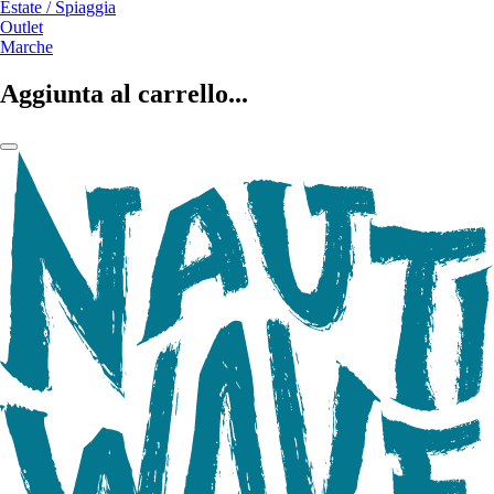
Estate / Spiaggia
Outlet
Marche
Aggiunta al carrello...