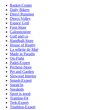
Basket-Center
Daily Bikers
Direct Running
Direct-Volley
Espace Golf
Foot-Store
Galoppostore
Golf and co
Handball-Store
House of Rugby
La sellerie de Maé
Made in Paradis
On-Fight
Padel-Expert
Pecheur-Store
Pet and Garden
Slowood Interior
Smash-Expert
Sneak'In
Sneakids
Sport is good
Training-Fit
Trek-Expert
Triathlon-Expert