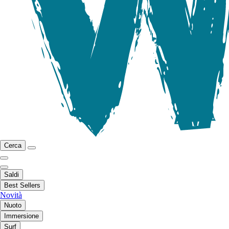
Cerca
Saldi
Best Sellers
Novità
Nuoto
Immersione
Surf