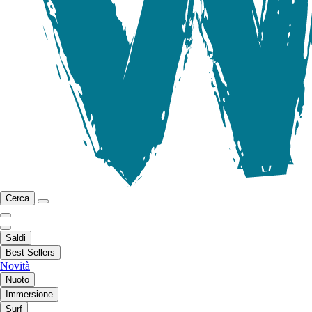
Cerca
Saldi
Best Sellers
Novità
Nuoto
Immersione
Surf