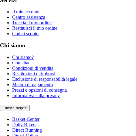
Servizi
Il mio account
Centro assistenza
Traccia il mio ordine
Restituisci il mio ordine
Codici sconto
Chi siamo
Chi siamo?
Contattaci
Condizioni di vendita
Restituzioni e rimborsi
Esclusione di responsabilità legale
Metodi di pagamento
Prezzi e opzioni di consegna
Informativa sulla privacy
I nostri negozi
Basket-Center
Daily Bikers
Direct Running
Direct-Volley