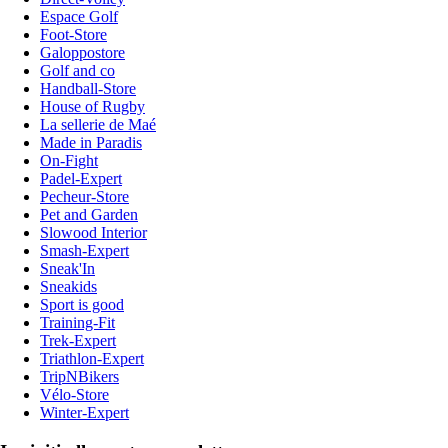
Espace Golf
Foot-Store
Galoppostore
Golf and co
Handball-Store
House of Rugby
La sellerie de Maé
Made in Paradis
On-Fight
Padel-Expert
Pecheur-Store
Pet and Garden
Slowood Interior
Smash-Expert
Sneak'In
Sneakids
Sport is good
Training-Fit
Trek-Expert
Triathlon-Expert
TripNBikers
Vélo-Store
Winter-Expert