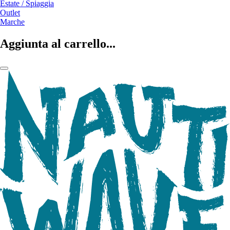
Estate / Spiaggia
Outlet
Marche
Aggiunta al carrello...